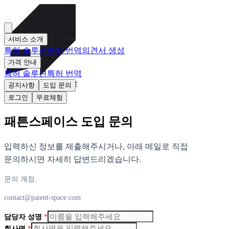
서비스 소개
특허 솔루션
특허 번역
의견서 생성
가격 안내
특허 솔루션
특허 번역
공지사항
도입 문의
로그인
무료체험
패튼스페이스 도입 문의
입력하신 정보를 제출해주시거나, 아래 메일로 직접
문의하시면 자세히 답변드리겠습니다.
문의 계정:
contact@patent-space.com
담당자 성명
*
회사명
*